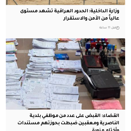
وزارة الداخلية: الحدود العراقية تشهد مستوى
عالياً من الأمن والاستقرار
قبل 11 ساعة
القضاء: القبض على عدد من موظفي بلدية
الناصرية ومعقبين ضبطت بحوزتهم مستندات
وأختام مزورة