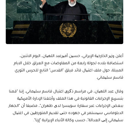
أعلن وزیر الخارجیة الإيراني، حسین أمیرعبد اللهیان، اليوم الاثنين،
استضافة بلاده لجولة رابعة من المفاوضات مع العراق خلال الايام
المببلة، حول ملف اغتیال قائد فيلق "القدس" التابع للحرس الثوري
قاسم سلیماني.
وقال عبد اللهیان، في مراسم ذکری اغتيال قاسم سلیماني، إننا "قمنا
بتسریع الإجراءات القانونية في هذا الملف وأبلغنا الإدارة الأمریكیة
ببعض الإجراءات عبر سفارة سویسرا لدی طهران"، مضيفا أن "الجهاز
الدبلوماسي سیستمر في جهوده حتی تقدیم المتورطین في اغتیال
سلیماني إلی العدالة"، حسب وكالة الأنباء الإيرانية "إرنا".