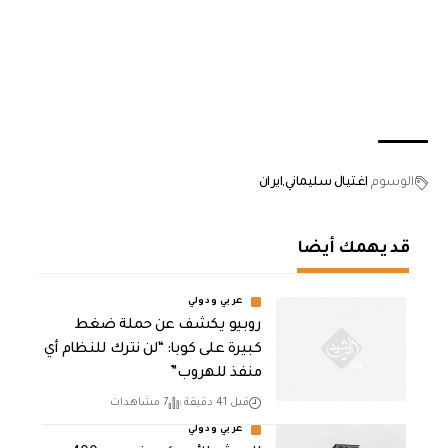
الوسوم
اغتيال سليماني
ايران
قد يهمك أيضا
عربي ودولي
روبيو يكشف عن حملة ضغط
كبيرة على كوبا: “لن نترك للنظام أي
منفذ للهروب”
قبل 41 دقيقة
7 مشاهدات
عربي ودولي