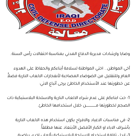
وصايا وارشادات مديرية الدفاع المدني بمناسبة احتفالات رأس السنة..
أخي المواطن… اختي المواطنة لسلامة أبناءكم والحفاظ على الهدوء
العام وللتقليل من الضوضاء المصاحبة لأنفجارات الالعاب النارية فضلاًً
عن خطورتها عند الأستخدام الخاطئ يرجى أتباع الاتي:
1- حث ابناءكم على عدم شراء الالعاب النارية والاسلحة البلاستيكية ذات
الصجم لخطورتها مــــــــــــــــن خلال استخدامها الخاطئ.
2- في مناسبات الاعياد والافراح يكون استخدام هذه الالعاب النارية
بأشراف الاباء او الكبار الأفضل الأبتعاد عنها مطلقاًً.
3- ابدل ثقافة استخدام الاسلحة البلاستيكية بألعاب اخرى رياضية