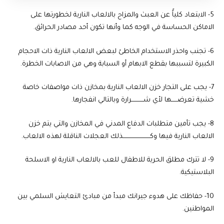
5- الابتعاد كلياًً عن العبث والمزاح بالالعاب النارية لخطورتها على
الاماكن الحساسة في الوجه كما وأنها تكون أحد مصادر الحرائق.
6- تجنب واحذر الاستخدام الخاطئ لبعض الالعاب النارية ذات الاحجام
الكبيرة لتسببها بقطع الابهام أو السبابة وهي من الاصابات الخطرة.
7- يجب على التجار خزن الالعاب النارية بمخازن ذات مواصفات خاصة
خشية تعرضــــــها لأي شــــــــــــرارة وبالتالي انفجارها.
8- يجب تأمين متطلبات الدفاع المدني في المخازن والتي يتم خزن
الالعاب النارية فيها وكـــــــــــــــــــــــــــذلك العجلات الناقلة لهذه الالعاب.
9- لا تترك مطلق الحرية للاطفال للعب بالالعاب النارية او الاسلحة
البلاستيكية.
10- حفاظك على هدوء جيرانك مبدأ من مبادئ التعايش السلمي بين
المواطنين.