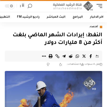
أأ
اخر الاخبار
البرامج
البث المباشر
راديو الرشيد FM
التطبي
أقتصاد
النفط: إيرادات الشهر الماضي بلغت
أكثر من 8 مليارات دولار
قبل 4 سنوات
4 مشاهدات