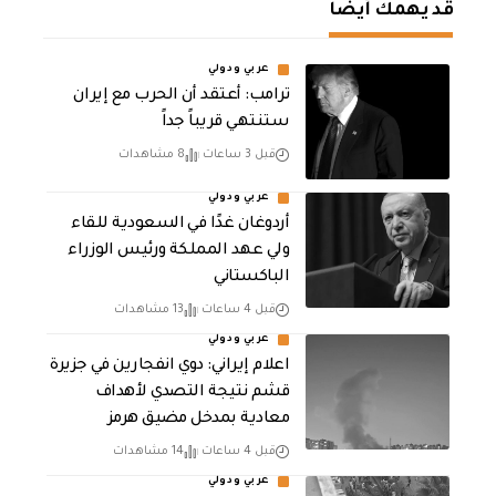
قد يهمك أيضا
عربي ودولي
‏ترامب: أعتقد أن الحرب مع إيران
ستنتهي قريباً جداً
قبل 3 ساعات
8 مشاهدات
عربي ودولي
أردوغان غدًا في السعودية للقاء
ولي عهد المملكة ورئيس الوزراء
الباكستاني
قبل 4 ساعات
13 مشاهدات
عربي ودولي
اعلام إيراني: دوي انفجارين في جزيرة
قشم نتيجة التصدي لأهداف
معادية بمدخل مضيق هرمز
قبل 4 ساعات
14 مشاهدات
عربي ودولي