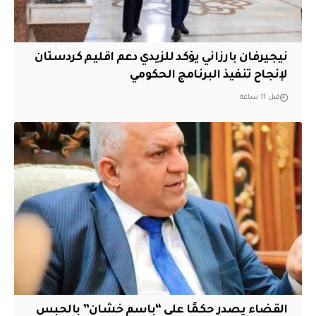
نيجيرفان بارزاني يؤكد للزيدي دعم اقليم ‏كردستان
لإنجاح تنفيذ البرنامج الحكومي
قبل 11 ساعة
القضاء يصدر حكمًا على “باسم خشان” بالحبس