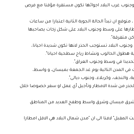
وجنوب غرب البلاد اجوائها تكون مستقرة مؤقتا مع فرص
وقع ان تبدأ الحالة الجوية الثانية اعتبارا من ساعات
مطارها على وسط وجنوب البلاد على شكل زخات يصاحبها
كن متفرقة".
نوب البلاد تستوجب الحذر لانها تكون شديدة احيانا،
ة هطول الحالوب ونشاط رياح سطحية احيانا".
ا تحديدا في وسط وجنوب العراق".
ت في المدن التالية يوم غد الجمعة بميسان، و واسط،
ية، والنجف، وكربلاء، وجنوب ديالى".
حذر من شدة الامطار وتأجيل أي عمل او سفر خصوصا خلال
ن، شرق ميسان وشرق واسط وطفح العديد من المناطق
بت المقبل" لافتا الى ان "مدن شمال البلاد هي الاقل امطارا