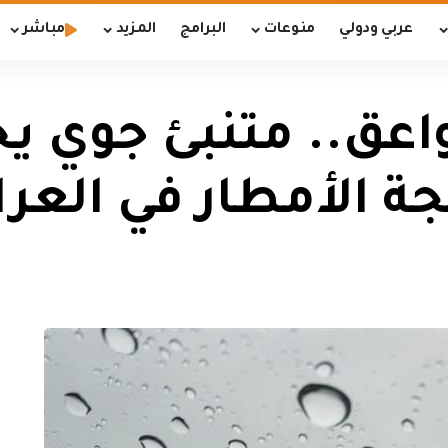
عربي ودولي
منوعات
البرامج
المزيد
مباشر
عق.. متنبئ جوي يح
جة الأمطار في العر