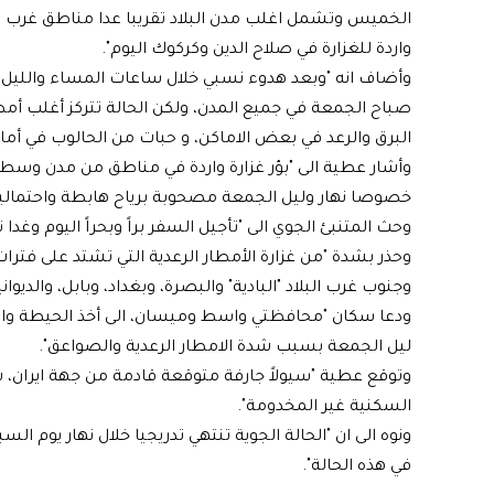
الخميس وتشمل اغلب مدن البلاد تقريبا عدا مناطق غرب 
واردة للغزارة في صلاح الدين وكركوك اليوم".
وأضاف انه "وبعد هدوء نسبي خلال ساعات المساء والليل ، مت
صباح الجمعة في جميع المدن، ولكن الحالة تتركز أغلب أ
البرق والرعد في بعض الاماكن، و حبات من الحالوب في أما
وأشار عطية الى "بؤر غزارة واردة في مناطق من مدن وسط وج
خصوصا نهار وليل الجمعة مصحوبة برياح هابطة واحتمالي
وحث المتنبئ الجوي الى "تأجيل السفر براً وبحراً اليوم وغد
وحذر بشدة "من غزارة الأمطار الرعدية التي تشتد على فترا
وجنوب غرب البلاد "البادية" والبصرة، وبغداد، وبابل، والديوان
ودعا سكان "محافظتي واسط وميسان، الى أخذ الحيطة وال
ليل الجمعة بسبب شدة الامطار الرعدية والصواعق".
وتوقع عطية "سيولاً جارفة متوقعة قادمة من جهة ايرا
السكنية غير المخدومة".
ونوه الى ان "الحالة الجوية تنتهي تدريجيا خلال نهار يوم الس
في هذه الحالة".