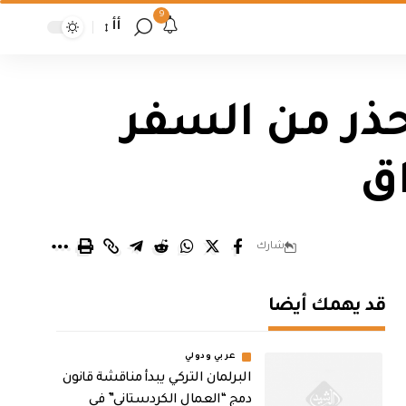
9
أأ
ذر من السفر
اق
شارك
قد يهمك أيضا
عربي ودولي
البرلمان التركي يبدأ مناقشة قانون
دمج “العمال الكردستاني” في