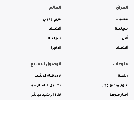
العراق
العالم
محليات
عربي ودولي
سياسة
أقتصاد
أمن
سياسة
أقتصاد
الاخيرة
منوعات
الوصول السريع
رياضة
تردد قناة الرشيد
علوم وتكنولوجيا
تطبيق قناة الرشيد
أخبار منوعة
قناة الرشيد مباشر
ثقافة وفن
راديو الرشيد مباشر
من نحن
الترددات
الاعلانات
الاتصال بنا