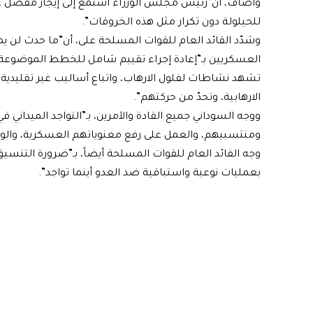
وأضاف، أن”رئيس مجلس الوزراء استمع إلى إيجاز مفصل ع
للحيلولة دون تكرار مثل هذه الخروقات”.
وشدّد القائد العام للقوات المسلحة على، أن”ما حدث لن يم
العسكريين بـ”إعادة إجراء تقييم شامل للخطط الموضوعة، 
تشهد نشاطات لفلول الارهاب، واتباع أساليب غير تقليدي
الارهابية، وتحدّ من حركتهم”.
ووجه السوداني جميع القادة والآمرين، بـ”التواجد الميداني 
ومنتسبيهم، والعمل على رفع معنوياتهم العسكرية، والوق
وجه القائد العام للقوات المسلحة أيضاً، بـ”ضرورة التنسيق ا
بعمليات نوعية واستباقية ضد العدو أينما تواجد”.