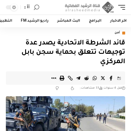
أأ
اخر الاخبار
البرامج
البث المباشر
راديو الرشيد FM
التطبي
أمن
قائد الشرطة الاتحادية يصدر عدة
توجيهات تتعلق بحماية سجن بابل
المركزي
قبل 4 سنوات
33 مشاهدات