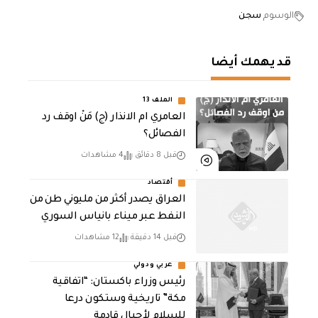
الوسوم
سجن
قد يهمك أيضا
الملف 13
العامري ام الانذار (ج) مَنْ اوقف رد
الفصائل؟
قبل 8 دقائق
4 مشاهدات
أقتصاد
العراق يصدر أكثر من مليوني طن من
النفط عبر ميناء بانياس السوري
قبل 14 دقيقة
12 مشاهدات
عربي ودولي
رئيس وزراء باكستان: “اتفاقية
مكة” تاريخية وستكون درعا
للسلام لأجيال قادمة