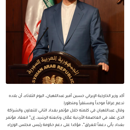
أكد وزير الخارجية الإيراني حسين أمير عبداللهيان، اليوم الثلاثاء، أن بلاده
تدعم عراقاً موحداً ومستقراً ومتطورا.
وقال عبداللهيان في كلمته خلال مؤتمر بغداد الثاني للتعاون والشراكة
الذي عقد في العاصمة الأردنية عمّان وتابعته الرشيد، إن” انعقاد مؤتمر
بغداد يأتي دعماً للعراق”، مؤكدا على دعم حكومة رئيس مجلس الوزراء