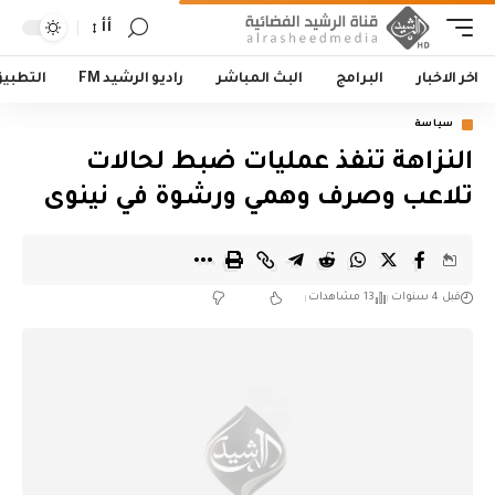
أأ
اخر الاخبار
البرامج
البث المباشر
راديو الرشيد FM
التطبي
سياسة
‏النزاهة تنفذ عمليات ضبط لحالات
تلاعب وصرف وهمي ورشوة في نينوى‬
قبل 4 سنوات
13 مشاهدات