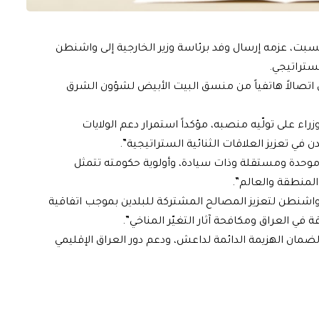
سبت، عزمه إرسال وفد برئاسة وزير الخارجية إلى واشنطن
لستراتيجي.
قى اتصالاً هاتفياً من منسق البيت الأبيض لشؤون الشرق
اء على تولّيه منصبه، مؤكداً استمرار دعم الولايات
ن في تعزيز العلاقات الثنائية الستراتيجية”.
 موحدة ومستقلة وذات سيادة، وأولوية حكومته تتمثل
المنطقة والعالم”.
ى واشنطن لتعزيز المصالح المشتركة للبلدين بموجب اتفاقية
ي العراق ومكافحة آثار التغيّر المناخي”.
ضمان الهزيمة الدائمة لداعش، ودعم دور العراق الإقليمي