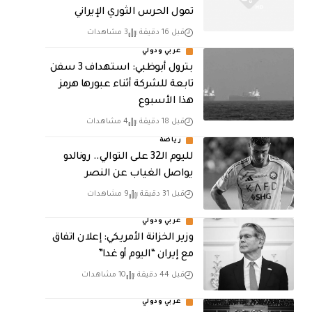
تمول الحرس الثوري الإيراني
قبل 16 دقيقة
3 مشاهدات
عربي ودولي
بترول أبوظبي: استهداف 3 سفن
تابعة للشركة أثناء عبورها هرمز
هذا الأسبوع
قبل 18 دقيقة
4 مشاهدات
رياضة
لليوم الـ32 على التوالي.. رونالدو
يواصل الغياب عن النصر
قبل 31 دقيقة
9 مشاهدات
عربي ودولي
وزير الخزانة الأمريكي: إعلان اتفاق
مع إيران “اليوم أو غدا”
قبل 44 دقيقة
10 مشاهدات
عربي ودولي