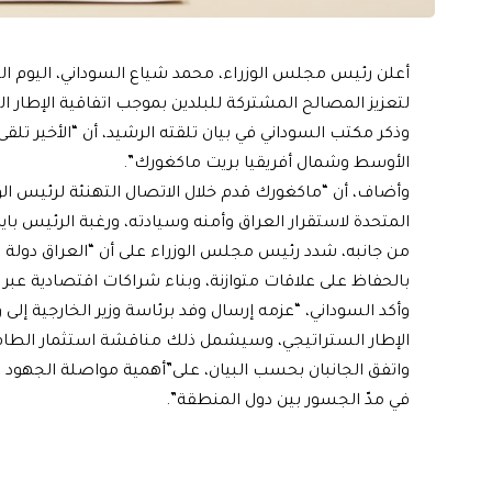
أعلن رئيس مجلس الوزراء، محمد شياع السوداني، اليوم ال
لتعزيز المصالح المشتركة للبلدين بموجب اتفاقية الإطار ا
وذكر مكتب السوداني في بيان تلقته الرشيد، أن “الأخير تل
الأوسط وشمال أفريقيا بريت ماكغورك”.
وأضاف، أن “ماكغورك قدم خلال الاتصال التهنئة لرئيس الوزر
المتحدة لاستقرار العراق وأمنه وسيادته، ورغبة الرئيس بايد
من جانبه، شدد رئيس مجلس الوزراء على أن “العراق دولة
بالحفاظ على علاقات متوازنة، وبناء شراكات اقتصادية عبر 
وأكد السوداني، “عزمه إرسال وفد برئاسة وزير الخارجية إل
الإطار الستراتيجي، وسيشمل ذلك مناقشة استثمار الطاقة ف
واتفق الجانبان بحسب البيان، على”أهمية مواصلة الجهود ل
في مدّ الجسور بين دول المنطقة”.