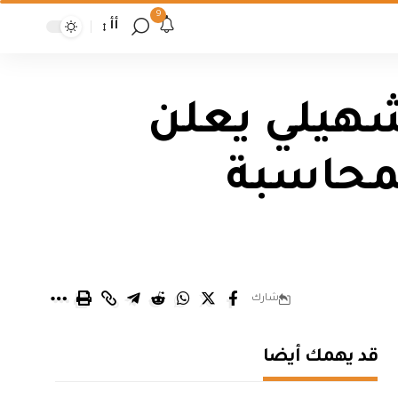
9
أأ
شهيلي يعلن
لمحاسبة
شارك
قد يهمك أيضا