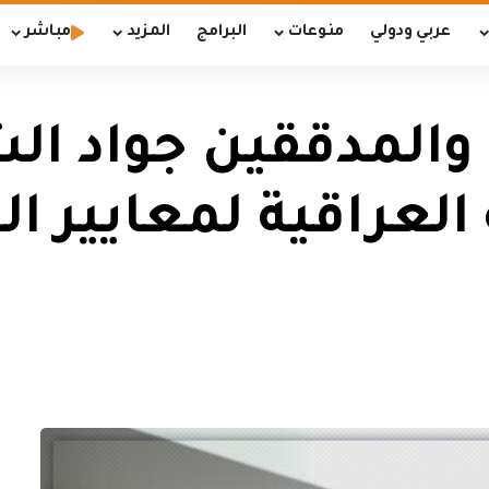
عربي ودولي
منوعات
البرامج
المزيد
مباشر
والمدققين جواد ال
لعراقية لمعايير ا