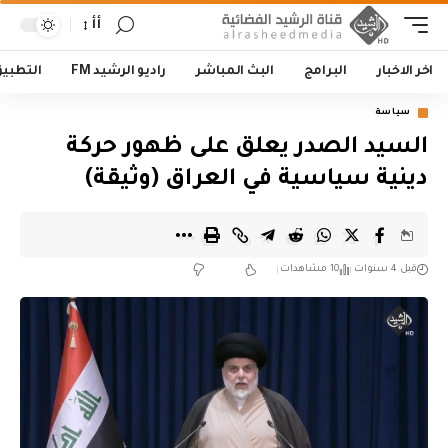
أأ
اخر الاخبار
البرامج
البث المباشر
راديو الرشيد FM
التطبي
سياسة
السيد الصدر يعلق على ظهور حركة
دينية سياسية في العراق (وثيقة)
قبل 4 سنوات
10 مشاهدات