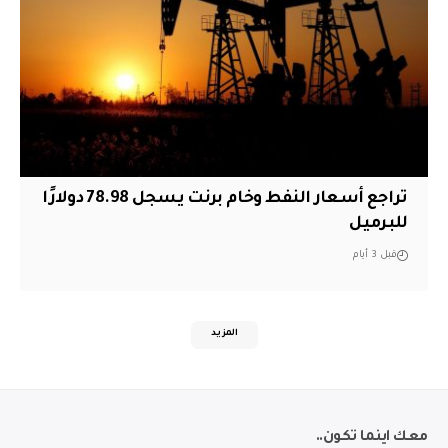
تراجع أسعار النفط وخام برنت يسجل 78.98 دولارًا
للبرميل
قبل 3 أيام
المزيد
معك اينما تكون..