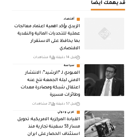
قد يهمك أيضا
أقتصاد
الزيدي يؤكد اهمية اعتماد معالجات
عملية للتحديات المالية والنقدية
بما يحافظ على الاستقرار
الاقتصادي
قبل 14 دقيقة
8 مشاهدات
سياسة
العبودي لـ “الرشيد”: الانتشار
الامني ليلة الجمعة نتج عنه
اعتقال شبكة ومصادرة معدات
وطائرات مسيرة
قبل 57 دقيقة
21 مشاهدات
عربي ودولي
القيادة المركزية الامريكية: تحويل
مسار 53 سفينة تجارية منذ
استئناف الحصار على ايران