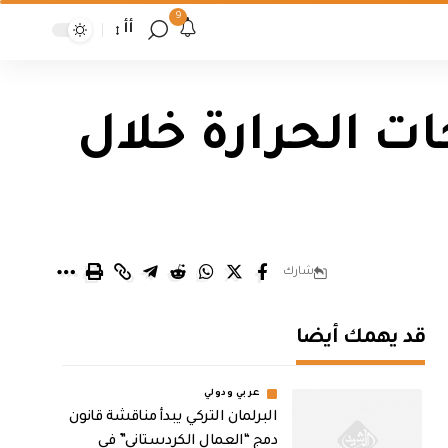
9
أأ
ت الحرارة خلال
شارك
قد يهمك أيضا
عربي ودولي
البرلمان التركي يبدأ مناقشة قانون
دمج “العمال الكردستاني” في