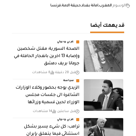
الوسوم
المغرب
امانة بغداد
حديقة الامة
فرنسا
قد يهمك أيضا
عربي ودولي
الصحة السورية: مقتل شخصين
وإصابة 13 اخرين بانفجار الحافلة في
جرمانا بريف دمشق
قبل 28 دقيقة
8 مشاهدات
سياسة
الزيدي يوجه بحضور وكلاء الوزارات
الشاغرة الى جلسات مجلس
الوزراء لحين تسمية وزرائها
قبل ساعتين
14 مشاهدات
عربي ودولي
ترامب: كل شيء يسير بشكل
استثنائي فيما يتعلق بإيران