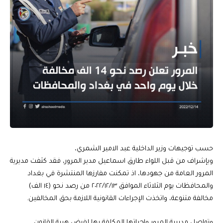
حسب توجيهات وزير الداخلية عبد الامير الشمري،
وبإشراف من قبل اللواء طارق اسماعيل مدير المرور، فقد كثفت مديرية
المرور العامة من جهودها، اذ تمكنت مفارزها المنتشرة في بغداد
والمحافظات يوم الثلاثاء الموافق ٢٠٢٢/١٢/١٣ من رصد نحو (١٤ الف)
مخالفة متنوعة، واتخذت الإجراءات القانونية اللازمة بحق المخالفين.
وتواصل مديرية المرور واجباتها المكلفة بها لفرض هيبة القانون