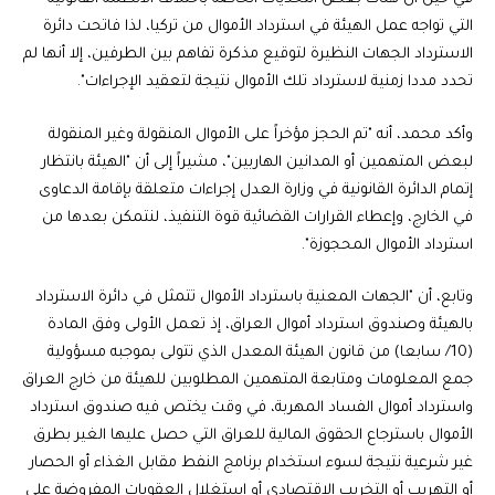
التي تواجه عمل الهيئة في استرداد الأموال من تركيا، لذا فاتحت دائرة
الاسترداد الجهات النظيرة لتوقيع مذكرة تفاهم بين الطرفين، إلا أنها لم
تحدد مددا زمنية لاسترداد تلك الأموال نتيجة لتعقيد الإجراءات".
وأكد محمد، أنه "تم الحجز مؤخراً على الأموال المنقولة وغير المنقولة
لبعض المتهمين أو المدانين الهاربين"، مشيراً إلى أن "الهيئة بانتظار
إتمام الدائرة القانونية في وزارة العدل إجراءات متعلقة بإقامة الدعاوى
في الخارج، وإعطاء القرارات القضائية قوة التنفيذ، لنتمكن بعدها من
استرداد الأموال المحجوزة".
وتابع، أن "الجهات المعنية باسترداد الأموال تتمثل في دائرة الاسترداد
بالهيئة وصندوق استرداد أموال العراق، إذ تعمل الأولى وفق المادة
(10/ سابعا) من قانون الهيئة المعدل الذي تتولى بموجبه مسؤولية
جمع المعلومات ومتابعة المتهمين المطلوبين للهيئة من خارج العراق
واسترداد أموال الفساد المهربة، في وقت يختص فيه صندوق استرداد
الأموال باسترجاع الحقوق المالية للعراق التي حصل عليها الغير بطرق
غير شرعية نتيجة لسوء استخدام برنامج النفط مقابل الغذاء أو الحصار
أو التهريب أو التخريب الاقتصادي أو استغلال العقوبات المفروضة على