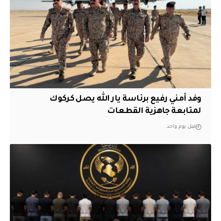
وفد أمني رفيع برئاسة يار الله يصل كركوك
لمتابعة جاهزية القطعات
قبل يوم واحد