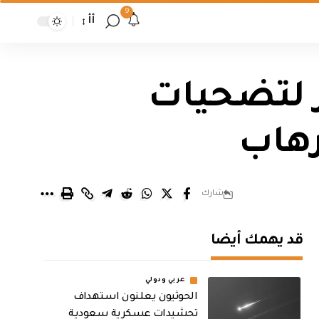
9
أأ
ر لتضحيات
رهاب
شارك
قد يهمك أيضا
عربي ودولي
الحوثيون يعلنون استهداف
تحشيدات عسكرية سعودية