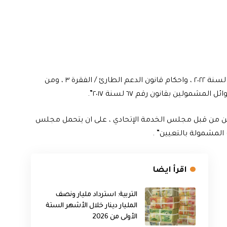
واوضحت، ان “ذلك استنادا الى قرار مجلس الوزراء رقم ٢٨١ لسنة ٢٠٢٢ ، واحكام قانون الدعم الطارئ / الفقرة ٣ ، ومن
عينين من قبل مجلس الخدمة الإتحادي ، على ان يتحمل مجلس
 المشمولة بالتعيين” .
اقرأ ايضا
التربية: استرداد مليار ونصف
المليار دينار خلال الأشهر الستة
الأولى من 2026