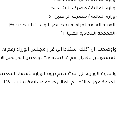
•وزارة المالية / دائرة المحاسبة ١٠٠
•وزارة المالية / مصرف الرشيد ٣٠٠
•وزارة المالية / مصرف الرافدين ٥٠٠
•الهيئة العامة لمراقبة تخصيص الواردات الاتحادية ٣٥
•المحكمة الاتحادية العليا ٦٠”.
المشمولين بالقرار رقم ٥٩ لسنة ٢٠١٧ ، وتعيين الخريجين الاوائل المشمولين بقانون رقم ٦٧ لسنة ٢٠١٧”.
واشارت الوزارة، الى انه “سيتم تزويد الوزارة بأسماء الم
الخدمة و وزارة التعليم العالي صحة وسلامة بيانات الفئات