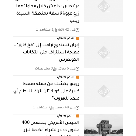
مرتبطين بداعش خلال محاولتهما
زرع عبوة ناسفة بمنطقة السيدة
زينب
قبل 42 ثانية
2 مشاهدات
عربي ودولي
إيران تستدرج ترامب إلى “فخ كارتر”..
معركة استنزاف حتى انتخابات
الكونغرس
قبل 6 دقائق
3 مشاهدات
عربي ودولي
روبيو يكشف عن حملة ضغط
كبيرة على كوبا: “لن نترك للنظام أي
منفذ للهروب”
قبل 49 دقيقة
7 مشاهدات
عربي ودولي
الجيش الأمريكي يخصص 400
مليون دولار لشراء أنظمة ليزر