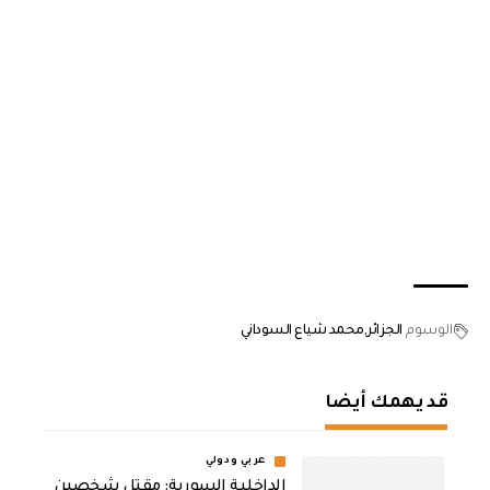
الوسوم
الجزائر
محمد شياع السوداني
قد يهمك أيضا
عربي ودولي
الداخلية السورية: مقتل شخصين