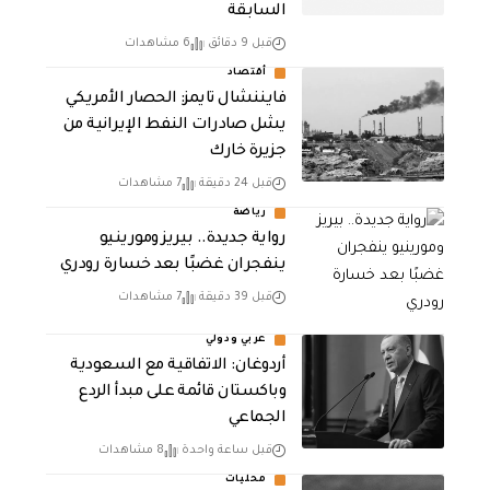
السابقة
قبل 9 دقائق
6 مشاهدات
أقتصاد
فايننشال تايمز: الحصار الأمريكي
يشل صادرات النفط الإيرانية من
جزيرة خارك
قبل 24 دقيقة
7 مشاهدات
رياضة
رواية جديدة.. بيريز ومورينيو
ينفجران غضبًا بعد خسارة رودري
قبل 39 دقيقة
7 مشاهدات
عربي ودولي
أردوغان: الاتفاقية مع السعودية
وباكستان قائمة على مبدأ الردع
الجماعي
قبل ساعة واحدة
8 مشاهدات
محليات