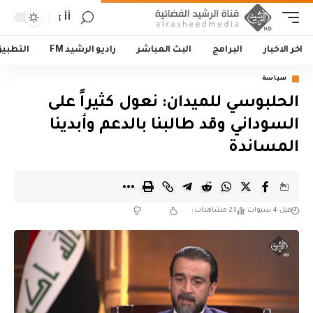
أأ
اخر الاخبار
البرامج
البث المباشر
راديو الرشيد FM
التطبي
سياسة
الحلبوسي للميدان: نعول كثيراً على
السوداني وقد طالبنا بالدعم وأبدينا
المساندة
قبل 4 سنوات
23 مشاهدات