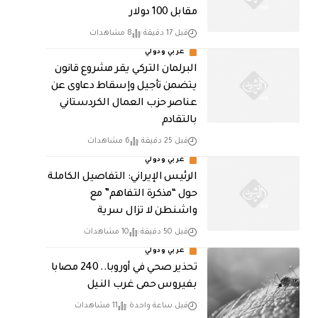
مقابل 100 دولار
قبل 17 دقيقة
8 مشاهدات
عربي ودولي
البرلمان التركي يقر مشروع قانون
يتضمن تأجيل وإسقاط دعاوى عن
عناصر حزب العمال الكردستاني
بالتقادم
قبل 25 دقيقة
6 مشاهدات
عربي ودولي
الرئيس الإيراني: التفاصيل الكاملة
حول “مذكرة التفاهم” مع
واشنطن لا تزال سرية
قبل 50 دقيقة
10 مشاهدات
عربي ودولي
تحذير صحي في أوروبا.. 240 مصابا
بفيروس حمى غرب النيل
قبل ساعة واحدة
11 مشاهدات