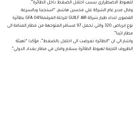
للهبوط الاضطراري بسبب اختلال الضغط داخل الطائرة”.
وقال مدير عام الشركة علي محسن هاشم، “استجبنا وبالسرعة
القصوى لنداء طيار شركة GUILF AIR للرحلة المرقمةGFA 041 بطائرة
نوع ايرباص 320 والتي تحمل 97 مسافر المتوجهة من مطار المنامة الى
مطار اثينا”.
واشار الى ان “الطائرة تعرضت الى اختلال بالضغط”، مؤكدا “تهيئة
الظروف اللازمة لهبوط الطائرة بسلام وامان في مطار بغداد الدولي”.