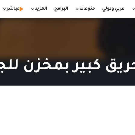
عربي ودولي
منوعات
البرامج
المزيد
مباشر
 حريق كبير بمخزن لل