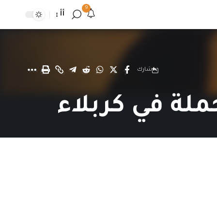
9
أأ
شارك
جملة في كربلاء