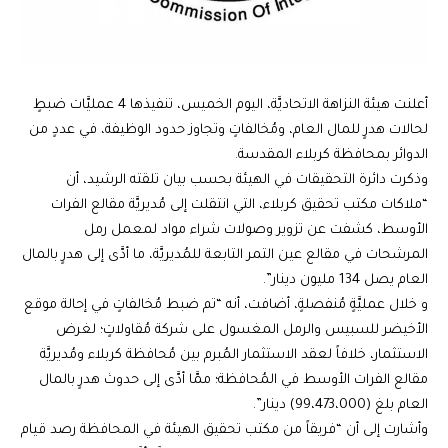
أعلنت هيئة النزاهة الاتحاديَّة، اليوم الخميس، تنفيذها 4 عمليَّات ضبطٍ
لحالات هدرٍ للمال العام، ومُخالفاتٍ وتجاوز حدود الوظيفة، في عددٍ من
الدوائر بمحافظة كربلاء المقدسة.
وذكرت دائرة التحقيقات في الهيئة بحسب بيان تلقته الرشيد، أن
“ملاكات مكتب تحقيق كربلاء، التي انتقلت إلى مُديريَّة مقالع الفرات
الأوسط، كشفت عن تزوير وصولات شراء مواد لمعمل رمل
المرشحات في مقالع عين التمر التابعة للمُديريَّة، ما أدَّى إلى هدرٍ بالمال
العام يصل 134 مليون دينار”.
و خلال عمليَّةٍ مُنفصلةٍ، أضافت، أنه “تم ضبط مُخالفاتٍ في إحالة موقع
الأخيضر للسبيس والرمل المغسول على شركة مُقاولاتٍ؛ لغرض
الاستثمار، خلافاً لعقد الاستثمار المُبرم بين مُحافظة كربلاء ومُديريَّة
مقالع الفرات الأوسط في المُحافظة؛ ممَّا أدَّى إلى حدوث هدرٍ بالمال
العام بلغ (99،473،000) دينار”.
وأشارت إلى أن “فريقاً من مكتب تحقيق الهيئة في المحافظة رصد قيام