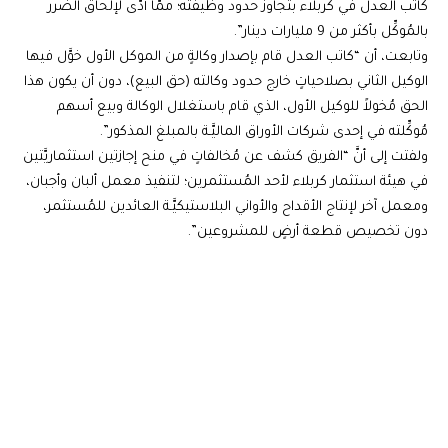
كاتب العدل في كربلاء بتجاوز حدود وظيفته؛ ممَّا أدَّى لإلحاق الضرر
بالمُوكِّل بأكثر من 9 مليارات دينار”.
وتابعت، أن “كاتب العدل قام بإصدار وكالةٍ من الموكل الأول خوَّل فيها
الوكيل الثاني بصلاحياتٍ خارج حدود وكالته (حق البيع)، دون أن يكون هذا
الحق مُخولاً للوكيل الأول، الذي قام باستغلال الوكالة وبيع أسهم
مُوكِّلته في إحدى شركات الأوراق الماليَّـة بالمبلغ المذكور”.
ولفتت إلى أنَّ “الفريق كشف عن مُخالفاتٍ في منح إجازتين استثماريَّتين
في هيئة استثمار كربلاء لأحد المُستثمرين؛ لتنفيذ معمل ألبان وأجبان،
ومعمل آخر لإنتاج الأقداح والأواني البلاستيكيَّـة العائدين للمُستثمر،
دون تخصيص قطعة أرضٍ للمشروعين”.