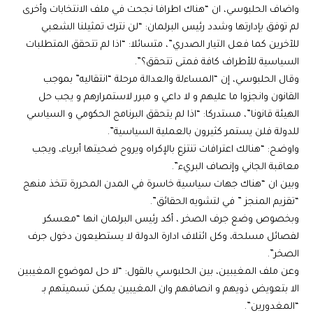
واضاف الحلبوسي، ان “هناك اطرافا نجحت في ملف الانتخابات وأخرى
لم توفق بإدارتها وشدد رئيس البرلمان: “لن نترك تمثيلنا الشعبي
للآخرين كما فعل التيار الصدري”، متسائلا: “اذا لم تتحقق المتطلبات
السياسية للأطراف كافة فمتى تتحقق؟”.
وقال الحلبوسي، إن “المساءلة والعدالة مرحلة “انتقاليه” بموجب
القانون وانجزوا ما عليهم و لا داعي و مبرر لاستمرارهم و يجب حل
الهيئة قانونا”، مستدركا: “اذا لم يتحقق البرنامج الحكومي و السياسي
للدولة فلن يستمر كثيرون بالعملية السياسية”.
واوضح: “هنالك اعترافات تنتزع بالإكراه ويروح ضحيتها أبرياء، ويجب
معاقبة الجاني وإنصاف البريء”.
وبين ان “هناك جهات سياسية خاسرة في المدن المحررة تتخذ منهج
“تقزيم المنجز ” في لتشويه الحقائق”.
وبخصوص وضع جرف الصخر ، أكد رئيس البرلمان انها “معسكر
لفصائل مسلحة، وكل ائتلاف ادارة الدولة لا يستطيعون دخول جرف
الصخر”.
وعن ملف المغيبين، بين الحلبوسي بالقول: “لا حل لموضوع المغيبين
الا بتعويض ذويهم و انصافهم وان المغيبين يمكن تسميتهم بـ
“المغدورين”.