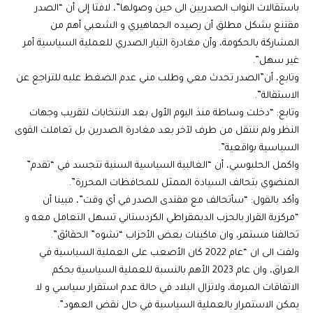
باستقالات النواب الصدريين الى حين وصولها”، لافتا إلى أن “الصدر
مقتنع بشكل مطلق أن رصيده الجماهيري و الشعبي أهم من
المشاركة بالحكومة، وأن مغادرة التيار الصدري للعملية السياسية أمر
غير سهل”.
وتابع، أن”الصدر تحدث معي وطلب مني عدم الضغط عليه للتراجع عن
الاستقالة”.
وتابع: “دخلت وساطة منذ اليوم الأول بعد الانتخابات لتقريب وجهات
النظر ولم ننتقل من طرف لآخر بعد مغادرة الصدرين بل تعاملت القوى
السياسية بواقعية”.
واكمل الحلبوسي، أن “الغالبية السياسية السنية تتجسد في “تقدم”
المنضوي بتحالف السيادة الممثل للمحافظات المحررة”.
وأكد بالقول: “سأتحالف مع مقتدى الصدر في أي وقت”، مبينا أن
“مركزية القرار بالحزب الديمقراطي الكردستاني تسهل التعامل معه و
تحالفنا مستمر، وان ماكينات بعض الأحزاب “تشوه” الحقائق”.
ولفت الى ان “عام 2022 كان الأصعب على العملية السياسية في
العراق، وان عام 2023 الأهم بالنسبة للعملية السياسية بحكم
الاتفاقات المبرمة، ولاتزال البلاد في حالة عدم استقرار سياسي و لا
يمكن الاستمرار بالعملية السياسية في حال نقض العهود”.