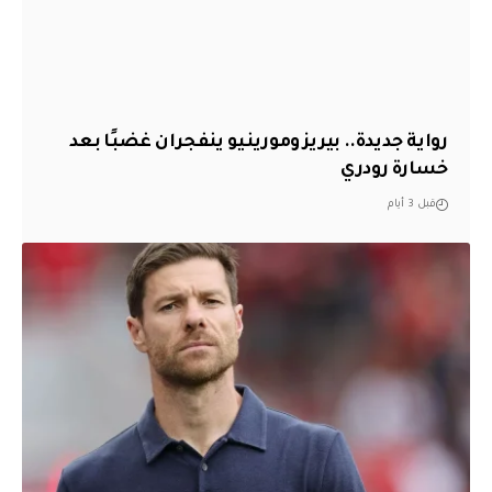
رواية جديدة.. بيريز ومورينيو ينفجران غضبًا بعد
خسارة رودري
قبل 3 أيام