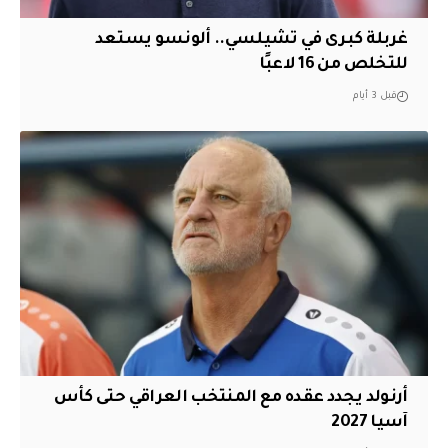
غربلة كبرى في تشيلسي.. ألونسو يستعد
للتخلص من 16 لاعبًا
قبل 3 أيام
أرنولد يجدد عقده مع المنتخب العراقي حتى كأس
آسيا 2027