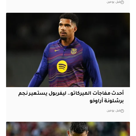
قبل يومين
أحدث مفاجآت الميركاتو.. ليفربول يستعير نجم
برشلونة أراوخو
قبل يومين