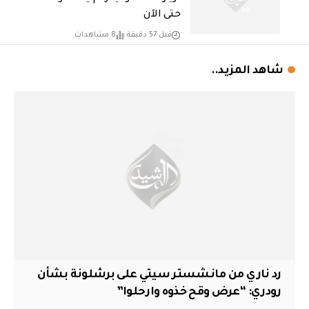
حتى الآن
قبل 57 دقيقة
8 مشاهدات
شاهد المزيد..
رد ناري من مانشستر سيتي على برشلونة بشأن
رودري: “عرض وقح خذوه وارحلوا”