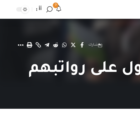
9
أأ
شارك
ل على رواتبهم