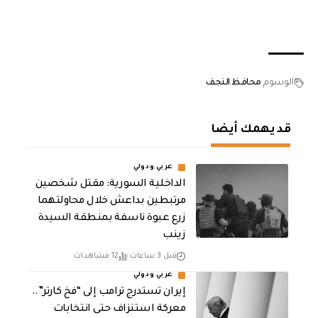
الوسوم
محافظ النجف
قد يهمك أيضا
عربي ودولي
الداخلية السورية: مقتل شخصين
مرتبطين بداعش خلال محاولتهما
زرع عبوة ناسفة بمنطقة السيدة
زينب
قبل 3 ساعات
12 مشاهدات
عربي ودولي
إيران تستدرج ترامب إلى “فخ كارتر”..
معركة استنزاف حتى انتخابات