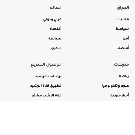
العراق
العالم
محليات
عربي ودولي
سياسة
أقتصاد
أمن
سياسة
أقتصاد
الاخيرة
منوعات
الوصول السريع
رياضة
تردد قناة الرشيد
علوم وتكنولوجيا
تطبيق قناة الرشيد
أخبار منوعة
قناة الرشيد مباشر
ثقافة وفن
راديو الرشيد مباشر
من نحن
الترددات
الاعلانات
الاتصال بنا