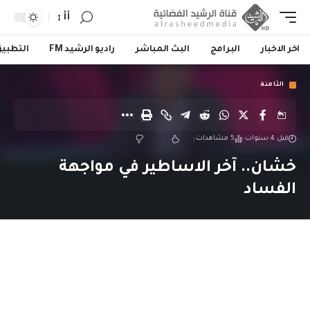
أأ
اخر الاخبار
البرامج
البث المباشر
راديو الرشيد FM
التطبي
الثامنة
قبل 4 سنوات
5 مشاهدات
خشان.. آخر الاساطير في مواجهة
الفساد