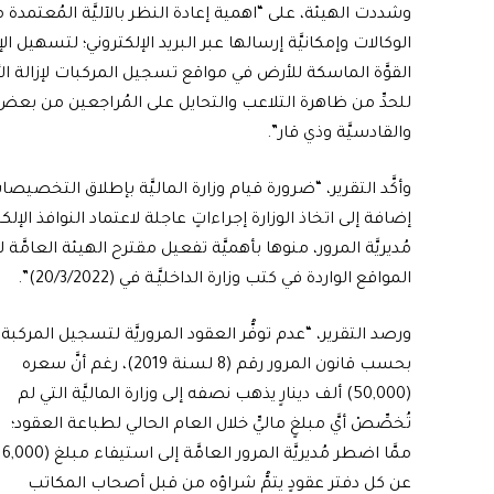
وشددت الهيئة، على “اهمية إعادة النظر بالآليَّة المُعتمدة م
الوكالات وإمكانيَّة إرسالها عبر البريد الإلكتروني؛ لتسهيل ا
القوَّة الماسكة للأرض في مواقع تسجيل المركبات لإزالة ا
للحدِّ من ظاهرة التلاعب والتحايل على المُراجعين من بع
والقادسيَّة وذي قار”.
وأكَّد التقرير، “ضرورة قيام وزارة الماليَّة بإطلاق التخصيصا
إضافة إلى اتخاذ الوزارة إجراءاتٍ عاجلة لاعتماد النوافذ الإ
مُديريَّة المرور، منوها بأهميَّة تفعيل مقترح الهيئة العامَّة 
المواقع الواردة في كتب وزارة الداخليَّـة في (20/3/2022)”.
ورصد التقرير، “عدم توفُّر العقود المروريَّة لتسجيل المركبة
بحسب قانون المرور رقم (8 لسنة 2019)، رغم أنَّ سعره
(50,000) ألف دينارٍ يذهب نصفه إلى وزارة الماليَّة التي لم
تُخصِّصْ أيَّ مبلغٍ ماليٍّ خلال العام الحالي لطباعة العقود؛
عن كل دفتر عقودٍ يتمُّ شراؤه من قبل أصحاب المكاتب