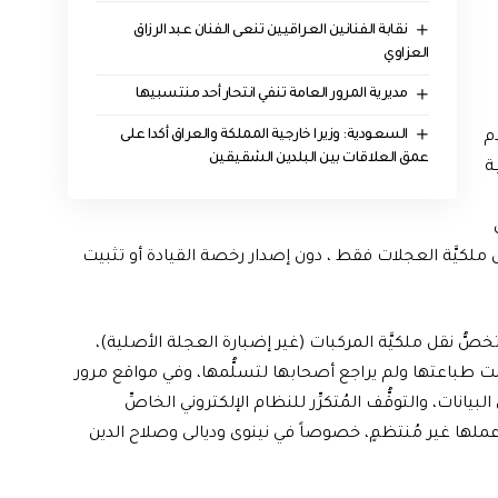
نقابة الفنانين العراقيين تنعى الفنان عبد الرزاق
العزاوي
مديرية المرور العامة تنفي انتحار أحد منتسبيها
السعودية: وزيرا خارجية المملكة والعراق أكدا على
دم
عمق العلاقات بين البلدين الشقيقين
ة
أصل
ل ملكيَّة العجلات فقط ، دون إصدار رخصة القيادة أو تثبيت
 تخصُّ نقل ملكيَّة المركبات (غير إضبارة العجلة الأصلية)،
موم المواقع تمَّت طباعتها ولم يراجع أصحابها لتسلُّمها، وفي مواقع مرور
نات، والتوقُّف المُتكرِّر للنظام الإلكتروني الخاصِّ
َّ عملها غير مُنتظمٍ، خصوصاً في نينوى وديالى وصلاح الدين