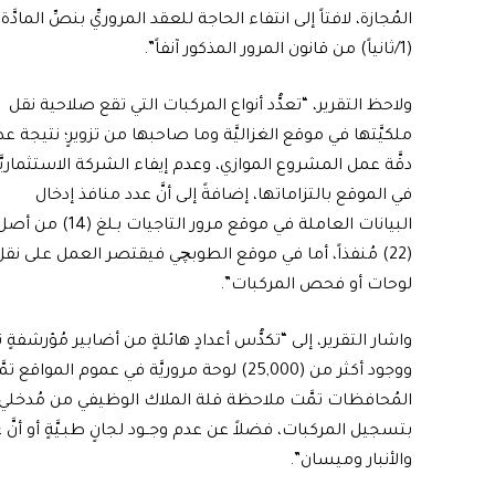
المُجازة، لافتاً إلى انتفاء الحاجة للعقد المروريِّ بنصِّ المادَّة
(1/ثانياً) من قانون المرور المذكور آنفاً”.
ولاحظ التقرير، “تعدُّد أنواع المركبات التي تقع صلاحية نقل
ملكيَّتها في موقع الغزاليَّة وما صاحبها من تزويرٍ؛ نتيجة ع
دقَّة عمل المشروع الموازي، وعدم إيفاء الشركة الاستثماريَّـ
في الموقع بالتزاماتها، إضافةً إلى أنَّ عدد منافذ إدخال
البيانات العاملة في موقع مرور التاجيات بـلغ (14) من 
(22) مُنفذاً، أما في موقع الطوبچي فيقتصر العمل على نق
لوحات أو فحص المركبات”.
واشار التقرير، إلى “تكدُّس أعدادٍ هائلةٍ من أضابير مُؤرشفةٍ
ووجود أكثر من (25,000) لوحة مروريَّة في ع
المُحافظات تمَّت ملاحظة قلة الملاك الوظيفي من مُدخلي البيا
بتسجيل المركبات، فضلاً عن عدم وجــود لجانٍ طبـيَّةٍ أو أن
والأنبار وميسان”.