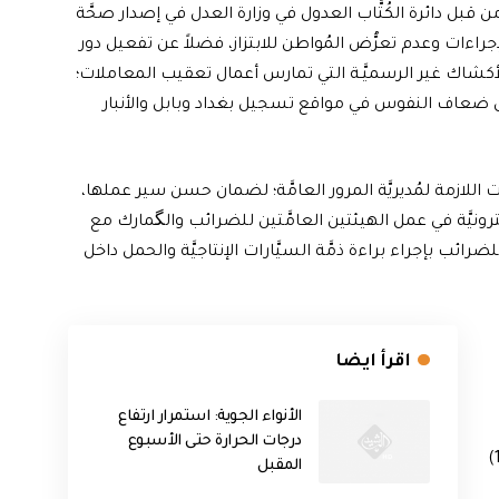
ن قبل دائرة الكُتَّاب العدول في وزارة العدل في إصدار صحَّة
لإجراءات وعدم تعرُّض المُواطن للابتزاز، فضلاً عن تفعيل دور
لأكشاك غير الرسميَّـة التي تمارس أعمال تعقيب المعاملات؛
ض ضعاف النفوس في مواقع تسجيل بغداد وبابل والأنبار
ت اللازمة لمُديريَّة المرور العامَّة؛ لضمان حسن سير عملها،
لكترونيَّة في عمل الهيئتين العامَّتين للضرائب والگمارك مع
للضرائب بإجراء براءة ذمَّة السيَّارات الإنتاجيَّة والحمل داخل
اقرأ ايضا
الأنواء الجوية: استمرار ارتفاع
درجات الحرارة حتى الأسبوع
ممَّا اضطر مُديريَّة المرور العامَّة إلى استيفاء مبلغ (16,000)
المقبل