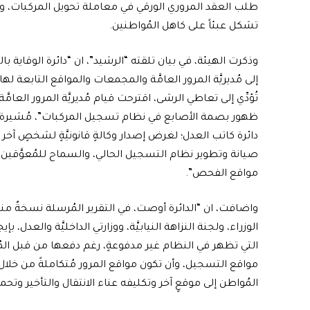
طلب العقد المروري الورقي في معاملة تحويل المركبات، وا
تشكل عبئاً على كاهل المُواطنين.
وذكرت الهيئة، في بيان تلقته “الرشيد”، ان “دائرة الوقاية با
إلى مُديريَّة المرور العامَّة والمجمعات والمواقع التابعة له
تُؤدِّي إلى تعاطي الرشى، اقترحت قيام مُديريَّة المرور العا
ظهور بصمة الأصابع في نظام تسجيل المركبات”، مُشيرة إلى أ
دائرة كاتب العدل؛ لغرض إصدار وكالةٍ قانونيَّةٍ لشخصٍ آخ
صيانة وتطوير نظام التسجيل الحالي، والسماح للمُعوَّقين 
مواقع الفحص”.
واضافت، ان “الدائرة أوصت، في التقرير المُرسلة نسخةٌ من
الوزراء، ولجنة النزاهة النيابيَّة، ووزارتي الداخليَّة والعدل
التي تظهر في النظام غير مدفوعةٍ، رغم دفعها من قبل المُو
مواقع التسجيل، وأن تكون مواقع المرور مُتكاملةً من خلال ت
المُواطن إلى موقعٍ آخر وتكليفه عناء الانتقال والتأخير وتحمي