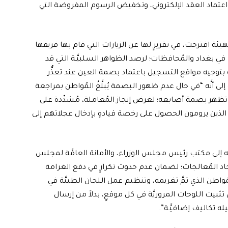
عتماد العقد الإلكتروني، وتخفيض الرسوم المفروضة التي
لهيئة اقترحت، في تقريرٍ لها عن الزيارات التي قام بها فريقها
ا في بغداد والمُحافظات؛ لرصد الظواهر السلبيَّـة التي قد
مَّة بتوجيه مواقع التسجيل باعتماد بصمة العين عند تعذُّر
نَّه “في حال عدم ظهور البصمة يُبلَّغُ المُواطن بمراجعة
ر تظهر بصمة أصابعه؛ لغرض إنجاز المُعاملة، مُشدِّدة على
الذين يرومون الحصول على رخصة قيادةٍ بإدخال عجلاتهم إلى
ه إلى مكتب رئيس مجلس الوزراء، والأمانة العامَّة لمجلس
، بإيجاد المُعالجات؛ لضمان عدم حدوث تكرارٍ في دفع الغرامة
اطن الذي تمَّ تغريمه، وتنظيم عمل اللجان الطبيَّة في
ثبيت اللوحات المروريَّة في كل موقعٍ، بدلاً من إرسال
له تكاليف إضافيَّـة”.