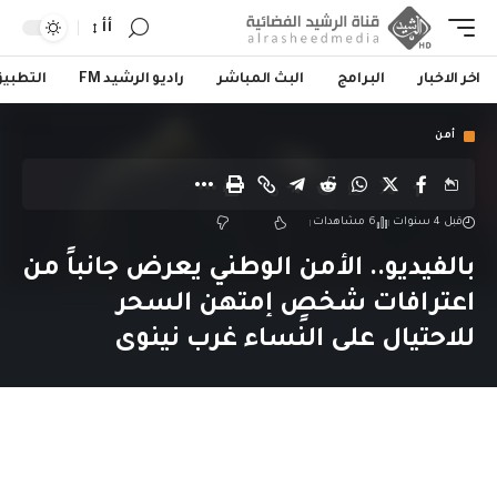
أأ
اخر الاخبار
البرامج
البث المباشر
راديو الرشيد FM
التطبي
أمن
قبل 4 سنوات
6 مشاهدات
بالفيديو.. الأمن الوطني يعرض جانباً من
اعترافات شخصٍ إمتهن السحر
للاحتيال على النساء غرب نينوى