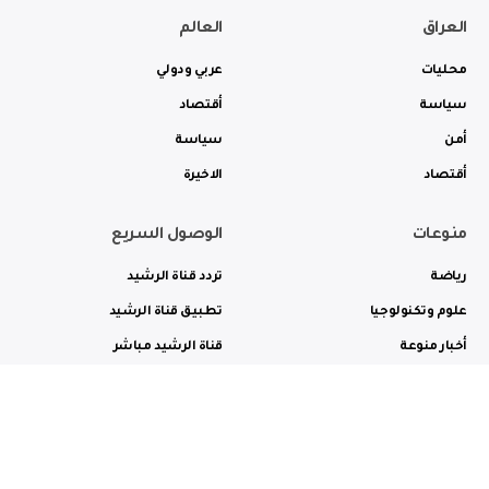
العراق
العالم
محليات
عربي ودولي
سياسة
أقتصاد
أمن
سياسة
أقتصاد
الاخيرة
منوعات
الوصول السريع
رياضة
تردد قناة الرشيد
علوم وتكنولوجيا
تطبيق قناة الرشيد
أخبار منوعة
قناة الرشيد مباشر
ثقافة وفن
راديو الرشيد مباشر
من نحن
الترددات
الاعلانات
الاتصال بنا