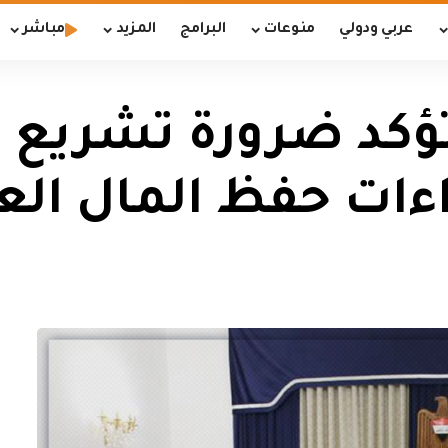
عربي ودولي
منوعات
البرامج
المزيد
مباشر
تؤكد ضرورة تشريع ق
اءات حفظ المال الع