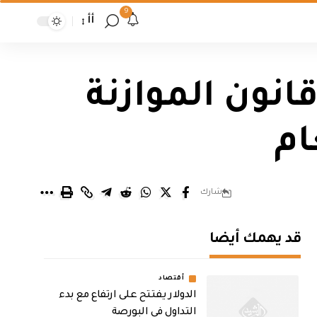
9
أأ
انون الموازنة
ام
شارك
قد يهمك أيضا
أقتصاد
الدولار يفتتح على ارتفاع مع بدء
التداول في البورصة