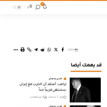
9
أأ
شارك
قد يهمك أيضا
عربي ودولي
‏ترامب: أعتقد أن الحرب مع إيران
ستنتهي قريباً جداً
قبل 7 ساعات
9 مشاهدات
عربي ودولي