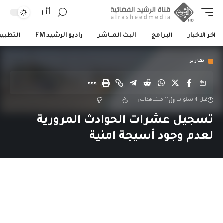
أأ
اخر الاخبار
البرامج
البث المباشر
راديو الرشيد FM
التطبي
تقارير
قبل 4 سنوات
11 مشاهدات
تسجيل عشرات الحوادث المرورية
لعدم وجود أسيجة امنية