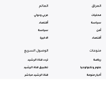
العراق
العالم
محليات
عربي ودولي
سياسة
أقتصاد
أمن
سياسة
أقتصاد
الاخيرة
منوعات
الوصول السريع
رياضة
تردد قناة الرشيد
علوم وتكنولوجيا
تطبيق قناة الرشيد
أخبار منوعة
قناة الرشيد مباشر
ثقافة وفن
راديو الرشيد مباشر
من نحن
الترددات
الاعلانات
الاتصال بنا