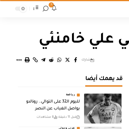
9
أأ
ني علي خامنئي
شارك
قد يهمك أيضا
رياضة
لليوم الـ32 على التوالي.. رونالدو
يواصل الغياب عن النصر
قبل 11 دقيقة
8 مشاهدات
عربي ودولي