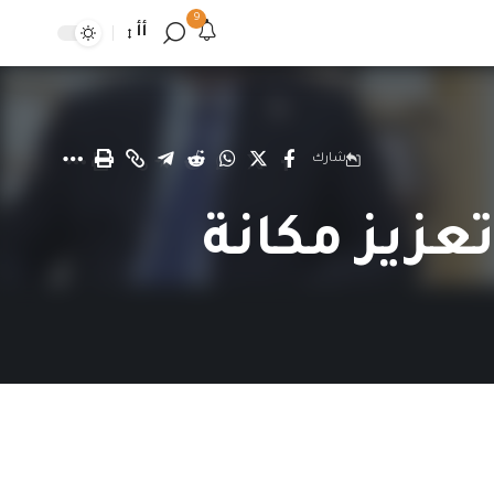
9
أأ
شارك
زيز مكانة