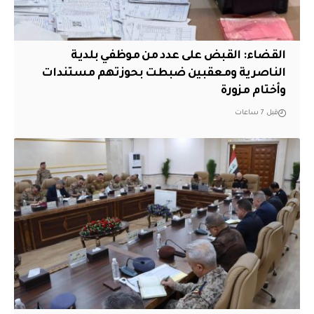
القضاء: القبض على عدد من موظفي بلدية
الناصرية ومعقبين ضبطت بحوزتهم مستندات
وأختام مزورة
قبل 7 ساعات