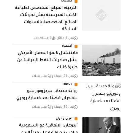
محليات
التربية: المبلغ المخصص لطباعة
الكتب المدرسية يمثل نحو ثلث
المبالغ المخصصة بالسنوات
السابقة
قبل 8 دقائق
6 مشاهدات
أقتصاد
فايننشال تايمز: الحصار الأمريكي
يشل صادرات النفط الإيرانية من
جزيرة خارك
قبل 24 دقيقة
7 مشاهدات
رياضة
رواية جديدة.. بيريز ومورينيو
ينفجران غضبًا بعد خسارة رودري
قبل 39 دقيقة
7 مشاهدات
عربي ودولي
أردوغان: الاتفاقية مع السعودية
وباكستان قائمة على مبدأ الردع