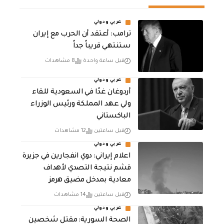
عربي ودولي
‏ترامب: أعتقد أن الحرب مع إيران
ستنتهي قريباً جداً
قبل ساعة واحدة
8 مشاهدات
عربي ودولي
أردوغان غدًا في السعودية للقاء
ولي عهد المملكة ورئيس الوزراء
الباكستاني
قبل ساعتين
12 مشاهدات
عربي ودولي
اعلام إيراني: دوي انفجارين في جزيرة
قشم نتيجة التصدي لأهداف
معادية بمدخل مضيق هرمز
قبل ساعتين
14 مشاهدات
عربي ودولي
الصحة السورية: مقتل شخصين