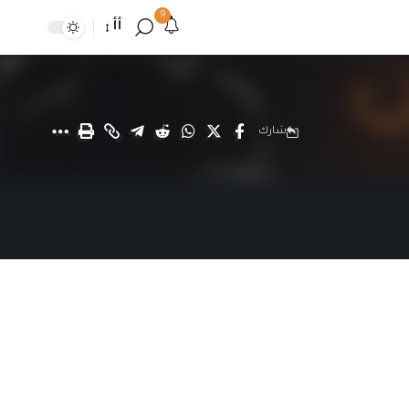
9
أأ
شارك