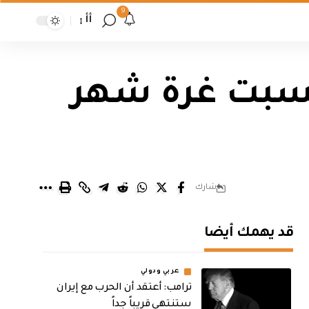
9
أأ
لسبت غرة شهر
شارك
قد يهمك أيضا
عربي ودولي
‏ترامب: أعتقد أن الحرب مع إيران
ستنتهي قريباً جداً