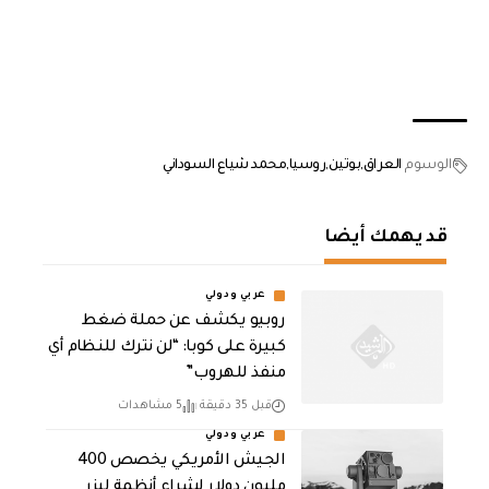
الوسوم
العراق
بوتين
روسيا
محمد شياع السوداني
قد يهمك أيضا
عربي ودولي
روبيو يكشف عن حملة ضغط
كبيرة على كوبا: “لن نترك للنظام أي
منفذ للهروب”
قبل 35 دقيقة
5 مشاهدات
عربي ودولي
الجيش الأمريكي يخصص 400
مليون دولار لشراء أنظمة ليزر