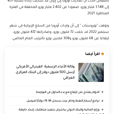
بالمقابل أكدت أن صادرات أوروبا إلى إيران قد سجلت زيادة بنسبة 31%
إلى 3.148 مليار يورو، صعودا عن 2.402 مليار يورو المحققة في الفترة
المناظرة 2021.
ونوهت "يوروستات " إلى أن واردات أوروبا من السلع الإيرانية في شهر
سبتمبر 2022 قد بلغت 72 مليون يورو، وصادراتها 472 مليون يورو،
ارتفاعا عن 68 مليون يورو و308 ملايين يورو بالترتيب العام الماضي.
اقرأ ايضا
وكالة الأنباء الرسمية: الفيدرالي الأمريكي
أرسل 500 مليون دولار إلى البنك المركزي
العراقي
الدولار يفتتح على ارتفاع مع بدء التداول في البورصة
تراجع أسعار النفط وخام برنت يسجل 78.98 دولارًا للبرميل
وزارة المالية والبنك الدولي يباشران بتنفيذ متطلبات إعداد خارطة