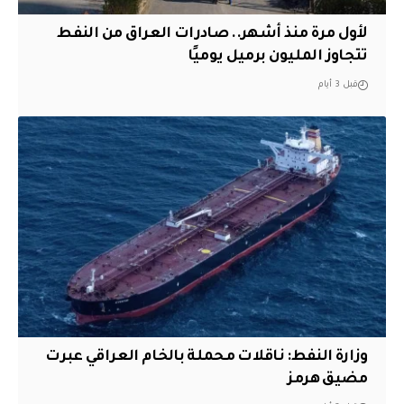
لأول مرة منذ أشهر.. صادرات العراق من النفط
تتجاوز المليون برميل يوميًا
قبل 3 أيام
وزارة النفط: ناقلات محملة بالخام العراقي عبرت
مضيق هرمز