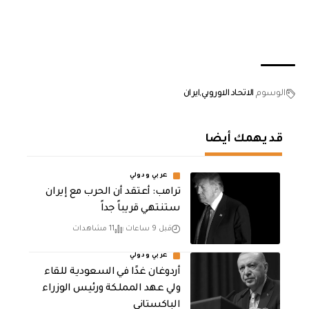
الوسوم
الاتحاد الاوروبي
ايران
قد يهمك أيضا
عربي ودولي
‏ترامب: أعتقد أن الحرب مع إيران
ستنتهي قريباً جداً
قبل 9 ساعات
11 مشاهدات
عربي ودولي
أردوغان غدًا في السعودية للقاء
ولي عهد المملكة ورئيس الوزراء
الباكستاني