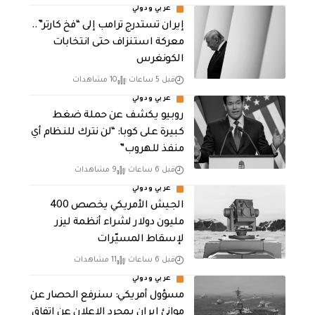
عربي ودولي
إيران تستدرج ترامب إلى “فخ كارتر”..
معركة استنزاف حتى انتخابات
الكونغرس
قبل 5 ساعات
10 مشاهدات
عربي ودولي
روبيو يكشف عن حملة ضغط
كبيرة على كوبا: “لن نترك للنظام أي
منفذ للهروب”
قبل 6 ساعات
9 مشاهدات
عربي ودولي
الجيش الأمريكي يخصص 400
مليون دولار لشراء أنظمة ليزر
لإسقاط المسيّرات
قبل 6 ساعات
11 مشاهدات
عربي ودولي
مسؤول أمريكي: سنرفع الحصار عن
موانئ إيران بمجرد الإعلان عن اتفاق