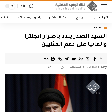
أأ
اخر الاخبار
البرامج
البث المباشر
راديو الرشيد FM
التطبي
سياسة
السيد الصدر يندد باصرار انجلترا
والمانيا على دعم المثليين
قبل 4 سنوات
15 مشاهدات