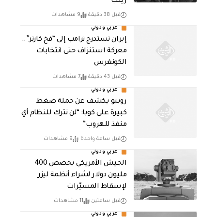
زينب
قبل 38 دقيقة
9 مشاهدات
عربي ودولي
إيران تستدرج ترامب إلى “فخ كارتر”..
معركة استنزاف حتى انتخابات
الكونغرس
قبل 43 دقيقة
7 مشاهدات
عربي ودولي
روبيو يكشف عن حملة ضغط
كبيرة على كوبا: “لن نترك للنظام أي
منفذ للهروب”
قبل ساعة واحدة
9 مشاهدات
عربي ودولي
الجيش الأمريكي يخصص 400
مليون دولار لشراء أنظمة ليزر
لإسقاط المسيّرات
قبل ساعتين
11 مشاهدات
عربي ودولي