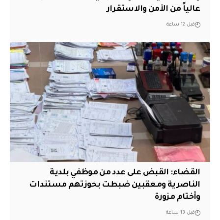
عالياً من الأمن والاستقرار
قبل 12 ساعة
القضاء: القبض على عدد من موظفي بلدية
الناصرية ومعقبين ضبطت بحوزتهم مستندات
وأختام مزورة
قبل 13 ساعة