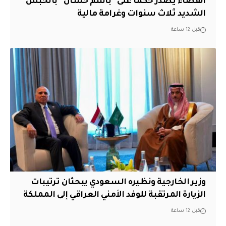
القضاء يصدر حكمًا على “باسم خشان” بالحبس
الشديد ثلاث سنوات وغرامة مالية
قبل 12 ساعة
وزير الخارجية ونظيره السعودي يبحثان ترتيبات
الزيارة المرتقبة للوفد الأمني العراقي إلى المملكة
قبل 12 ساعة