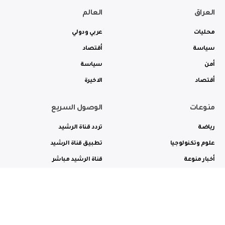
العراق
العالم
محليات
عربي ودولي
سياسة
أقتصاد
أمن
سياسة
أقتصاد
الاخيرة
منوعات
الوصول السريع
رياضة
تردد قناة الرشيد
علوم وتكنولوجيا
تطبيق قناة الرشيد
أخبار منوعة
قناة الرشيد مباشر
ثقافة وفن
راديو الرشيد مباشر
من نحن
الترددات
الاعلانات
الاتصال بنا